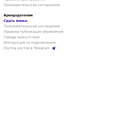
Пользовательское соглашение
Арендодателям
Сдать жилье
Пользовательское соглашение
Правила публикации объявлений
Города присутствия
Инструкция по подключению
Группа хостов в Telegram
Безопасные платежи
Мобильные приложения
Кукурента — платформа для самостоятельных путешествий
О сервисе
О команде
Партнёрам
Инвесторам