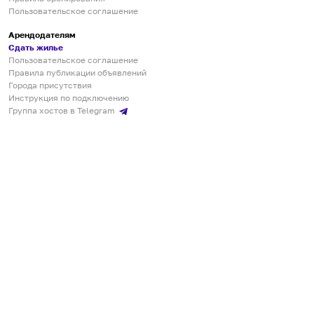
Пользовательское соглашение
Арендодателям
Сдать жилье
Пользовательское соглашение
Правила публикации объявлений
Города присутствия
Инструкция по подключению
Группа хостов в Telegram
Безопасные платежи
Мобильные приложения
Кукурента — платформа для самостоятельных путешествий
О сервисе
О команде
Партнёрам
Инвесторам