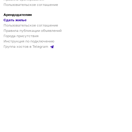
Пользовательское соглашение
Арендодателям
Сдать жилье
Пользовательское соглашение
Правила публикации объявлений
Города присутствия
Инструкция по подключению
Группа хостов в Telegram
Безопасные платежи
Мобильные приложения
Кукурента — платформа для самостоятельных путешествий
О сервисе
О команде
Партнёрам
Инвесторам