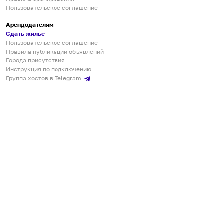
Пользовательское соглашение
Арендодателям
Сдать жилье
Пользовательское соглашение
Правила публикации объявлений
Города присутствия
Инструкция по подключению
Группа хостов в Telegram
Безопасные платежи
Мобильные приложения
Кукурента — платформа для самостоятельных путешествий
О сервисе
О команде
Партнёрам
Инвесторам