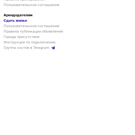
Пользовательское соглашение
Арендодателям
Сдать жилье
Пользовательское соглашение
Правила публикации объявлений
Города присутствия
Инструкция по подключению
Группа хостов в Telegram
Безопасные платежи
Мобильные приложения
Кукурента — платформа для самостоятельных путешествий
О сервисе
О команде
Партнёрам
Инвесторам