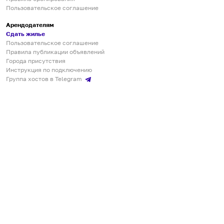
Пользовательское соглашение
Арендодателям
Сдать жилье
Пользовательское соглашение
Правила публикации объявлений
Города присутствия
Инструкция по подключению
Группа хостов в Telegram
Безопасные платежи
Мобильные приложения
Кукурента — платформа для самостоятельных путешествий
О сервисе
О команде
Партнёрам
Инвесторам