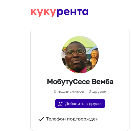
МобутуСесе Вемба
0
подписчиков
0
друзей
Добавить в друзья
Телефон подтвержден