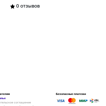
0
отзывов
ателям
Безопасные платежи
илье
ательское соглашение