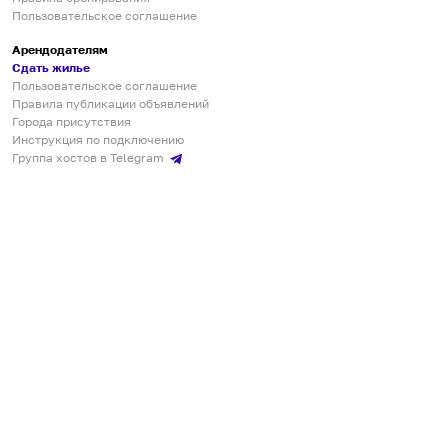
Пользовательское соглашение
Арендодателям
Сдать жилье
Пользовательское соглашение
Правила публикации объявлений
Города присутствия
Инструкция по подключению
Группа хостов в Telegram
Безопасные платежи
Мобильные приложения
Кукурента — платформа для самостоятельных путешествий
О сервисе
О команде
Партнёрам
Инвесторам