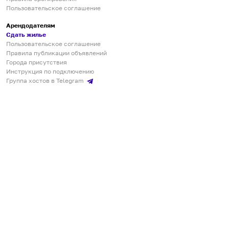
Пользовательское соглашение
Арендодателям
Сдать жилье
Пользовательское соглашение
Правила публикации объявлений
Города присутствия
Инструкция по подключению
Группа хостов в Telegram
Безопасные платежи
Мобильные приложения
Кукурента — платформа для самостоятельных путешествий
О сервисе
О команде
Партнёрам
Инвесторам