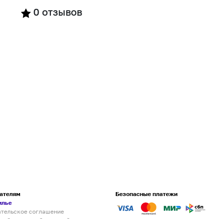
0
отзывов
ателям
Безопасные платежи
илье
ательское соглашение