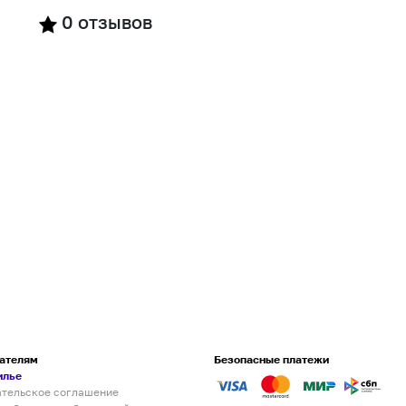
0
отзывов
ателям
Безопасные платежи
илье
ательское соглашение