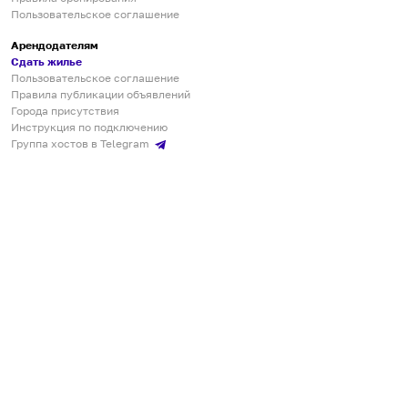
Пользовательское соглашение
Арендодателям
Сдать жилье
Пользовательское соглашение
Правила публикации объявлений
Города присутствия
Инструкция по подключению
Группа хостов в Telegram
Безопасные платежи
Мобильные приложения
Кукурента — платформа для самостоятельных путешествий
О сервисе
О команде
Партнёрам
Инвесторам