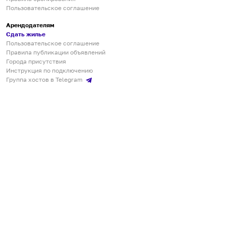
Пользовательское соглашение
Арендодателям
Сдать жилье
Пользовательское соглашение
Правила публикации объявлений
Города присутствия
Инструкция по подключению
Группа хостов в Telegram
Безопасные платежи
Мобильные приложения
Кукурента — платформа для самостоятельных путешествий
О сервисе
О команде
Партнёрам
Инвесторам