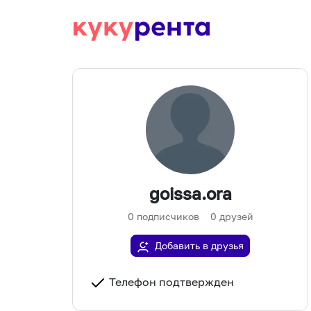
goissa.ora
0
подписчиков
0
друзей
Добавить в друзья
Телефон подтвержден