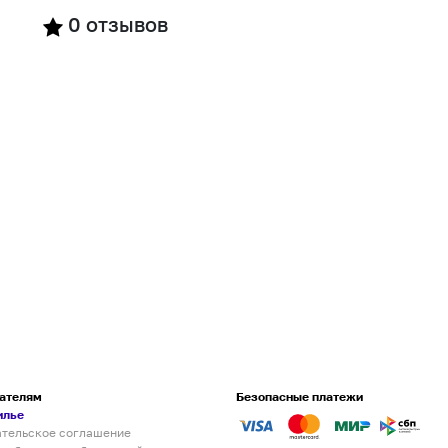
0
отзывов
ателям
Безопасные платежи
илье
ательское соглашение