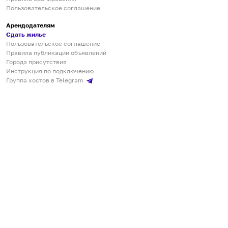
Пользовательское соглашение
Арендодателям
Сдать жилье
Пользовательское соглашение
Правила публикации объявлений
Города присутствия
Инструкция по подключению
Группа хостов в Telegram
Безопасные платежи
Мобильные приложения
Кукурента — платформа для самостоятельных путешествий
О сервисе
О команде
Партнёрам
Инвесторам