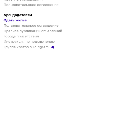
Пользовательское соглашение
Арендодателям
Сдать жилье
Пользовательское соглашение
Правила публикации объявлений
Города присутствия
Инструкция по подключению
Группа хостов в Telegram
Безопасные платежи
Мобильные приложения
Кукурента — платформа для самостоятельных путешествий
О сервисе
О команде
Партнёрам
Инвесторам