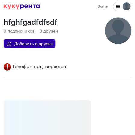
Войти
hfghfgadfdfsdf
0
подписчиков
0
друзей
Добавить в друзья
Телефон подтвержден