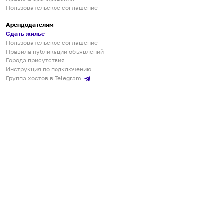
Пользовательское соглашение
Арендодателям
Сдать жилье
Пользовательское соглашение
Правила публикации объявлений
Города присутствия
Инструкция по подключению
Группа хостов в Telegram
Безопасные платежи
Мобильные приложения
Кукурента — платформа для самостоятельных путешествий
О сервисе
О команде
Партнёрам
Инвесторам