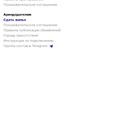
Пользовательское соглашение
Арендодателям
Сдать жилье
Пользовательское соглашение
Правила публикации объявлений
Города присутствия
Инструкция по подключению
Группа хостов в Telegram
Безопасные платежи
Мобильные приложения
Кукурента — платформа для самостоятельных путешествий
О сервисе
О команде
Партнёрам
Инвесторам