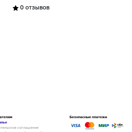
0
отзывов
ателям
Безопасные платежи
илье
ательское соглашение