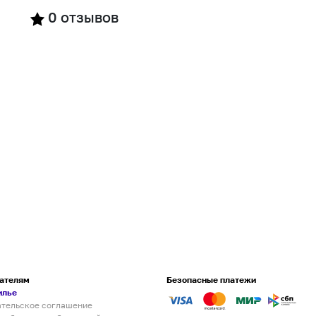
0
отзывов
ателям
Безопасные платежи
илье
ательское соглашение