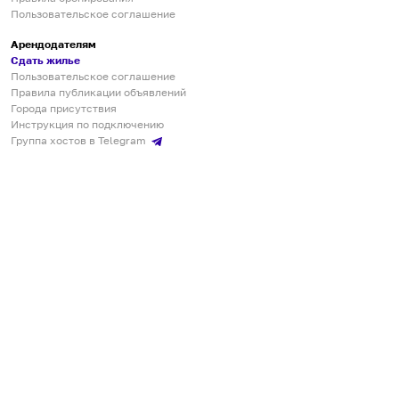
Пользовательское соглашение
Арендодателям
Сдать жилье
Пользовательское соглашение
Правила публикации объявлений
Города присутствия
Инструкция по подключению
Группа хостов в Telegram
Безопасные платежи
Мобильные приложения
Кукурента — платформа для самостоятельных путешествий
О сервисе
О команде
Партнёрам
Инвесторам