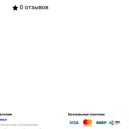
0
отзывов
ателям
Безопасные платежи
илье
ательское соглашение