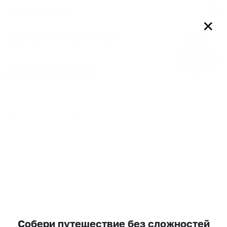
Войти
✕
Валерия Кулакова
0
подписчиков
0
друзей
Добавить в друзья
Телефон подтвержден
Собери путешествие без сложностей