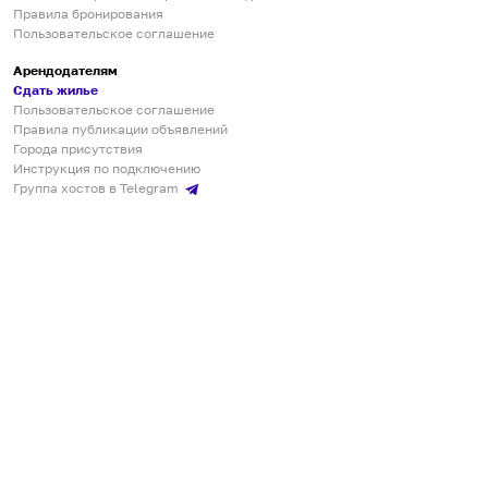
Правила бронирования
Пользовательское соглашение
Арендодателям
Сдать жилье
Пользовательское соглашение
Правила публикации объявлений
Города присутствия
Инструкция по подключению
Группа хостов в Telegram
Безопасные платежи
Мобильные приложения
Кукурента — платформа для самостоятельных путешествий
О сервисе
О команде
Партнёрам