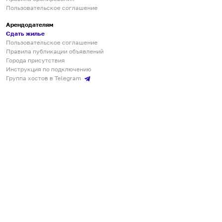
Пользовательское соглашение
Арендодателям
Сдать жилье
Пользовательское соглашение
Правила публикации объявлений
Города присутствия
Инструкция по подключению
Группа хостов в Telegram
Безопасные платежи
Мобильные приложения
Кукурента — платформа для самостоятельных путешествий
О сервисе
О команде
Партнёрам
Инвесторам