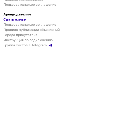
Пользовательское соглашение
Арендодателям
Сдать жилье
Пользовательское соглашение
Правила публикации объявлений
Города присутствия
Инструкция по подключению
Группа хостов в Telegram
Безопасные платежи
Мобильные приложения
Кукурента — платформа для самостоятельных путешествий
О сервисе
О команде
Партнёрам
Инвесторам