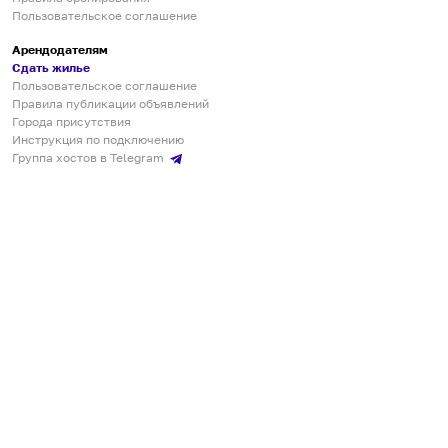
Пользовательское соглашение
Арендодателям
Сдать жилье
Пользовательское соглашение
Правила публикации объявлений
Города присутствия
Инструкция по подключению
Группа хостов в Telegram
Безопасные платежи
Мобильные приложения
Кукурента — платформа для самостоятельных путешествий
О сервисе
О команде
Партнёрам
Инвесторам