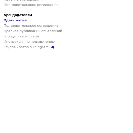
Пользовательское соглашение
Арендодателям
Сдать жилье
Пользовательское соглашение
Правила публикации объявлений
Города присутствия
Инструкция по подключению
Группа хостов в Telegram
Безопасные платежи
Мобильные приложения
Кукурента — платформа для самостоятельных путешествий
О сервисе
О команде
Партнёрам
Инвесторам