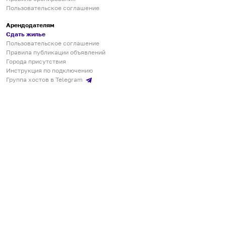
Пользовательское соглашение
Арендодателям
Сдать жилье
Пользовательское соглашение
Правила публикации объявлений
Города присутствия
Инструкция по подключению
Группа хостов в Telegram
Безопасные платежи
Мобильные приложения
Кукурента — платформа для самостоятельных путешествий
О сервисе
О команде
Партнёрам
Инвесторам