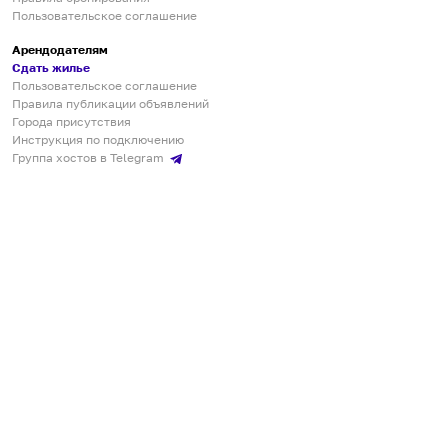
Пользовательское соглашение
Арендодателям
Сдать жилье
Пользовательское соглашение
Правила публикации объявлений
Города присутствия
Инструкция по подключению
Группа хостов в Telegram
Безопасные платежи
Мобильные приложения
Кукурента — платформа для самостоятельных путешествий
О сервисе
О команде
Партнёрам
Инвесторам