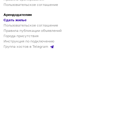
Пользовательское соглашение
Арендодателям
Сдать жилье
Пользовательское соглашение
Правила публикации объявлений
Города присутствия
Инструкция по подключению
Группа хостов в Telegram
Безопасные платежи
Мобильные приложения
Кукурента — платформа для самостоятельных путешествий
О сервисе
О команде
Партнёрам
Инвесторам