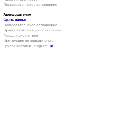
Пользовательское соглашение
Арендодателям
Сдать жилье
Пользовательское соглашение
Правила публикации объявлений
Города присутствия
Инструкция по подключению
Группа хостов в Telegram
Безопасные платежи
Мобильные приложения
Кукурента — платформа для самостоятельных путешествий
О сервисе
О команде
Партнёрам
Инвесторам