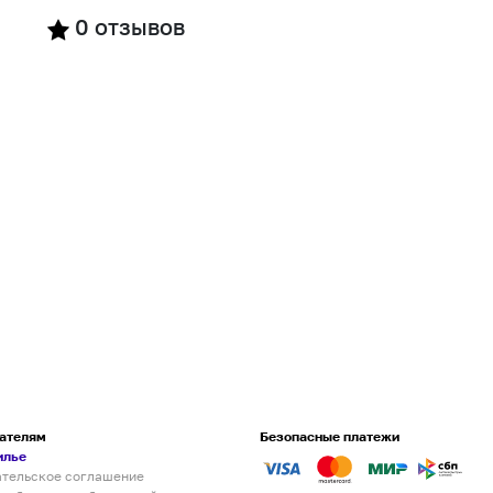
0
отзывов
ателям
Безопасные платежи
илье
ательское соглашение