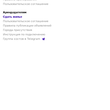
Пользовательское соглашение
Арендодателям
Сдать жилье
Пользовательское соглашение
Правила публикации объявлений
Города присутствия
Инструкция по подключению
Группа хостов в Telegram
Безопасные платежи
Мобильные приложения
Кукурента — платформа для самостоятельных путешествий
О сервисе
О команде
Партнёрам
Инвесторам