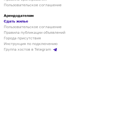
Пользовательское соглашение
Арендодателям
Сдать жилье
Пользовательское соглашение
Правила публикации объявлений
Города присутствия
Инструкция по подключению
Группа хостов в Telegram
Безопасные платежи
Мобильные приложения
Кукурента — платформа для самостоятельных путешествий
О сервисе
О команде
Партнёрам
Инвесторам