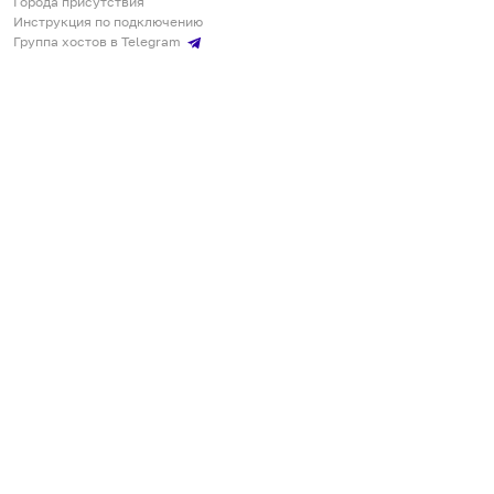
Города присутствия
Инструкция по подключению
Группа хостов в Telegram
Безопасные платежи
Мобильные приложения
Кукурента — платформа для самостоятельных путешествий
О сервисе
О команде
Партнёрам
Инвесторам
ООО "КУКУРЕНТА"
ИНН 7730302462, ОГРН 1237700220460
+7 967 555 00 24
,
qq@qqrenta.ru