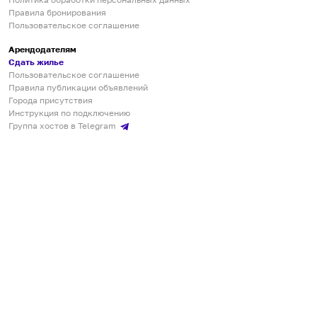
Правила бронирования
Пользовательское соглашение
Арендодателям
Сдать жилье
Пользовательское соглашение
Правила публикации объявлений
Города присутствия
Инструкция по подключению
Группа хостов в Telegram
Безопасные платежи
Мобильные приложения
Кукурента — платформа для самостоятельных путешествий
О сервисе
О команде
Партнёрам