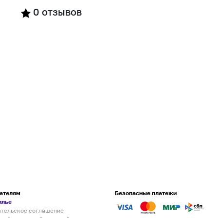
0
отзывов
ателям
Безопасные платежи
илье
ательское соглашение