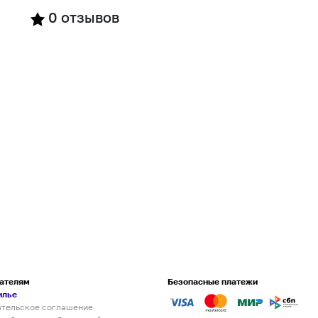
0
отзывов
ателям
Безопасные платежи
илье
ательское соглашение