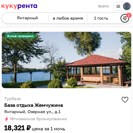
Войти
1
в любое время
1 гость
Navigate
forward
Navigate
to
backward
Жильё проверено
interact
to
with
interact
the
with
calendar
the
and
calendar
select
and
a
select
date.
a
Press
date.
Турбаза
База отдыха Жемчужина
the
Press
Янтарный, Озерная ул., д.1
question
the
Мгновенное бронирование
mark
question
18,321
₽
key
mark
цена за
1 ночь