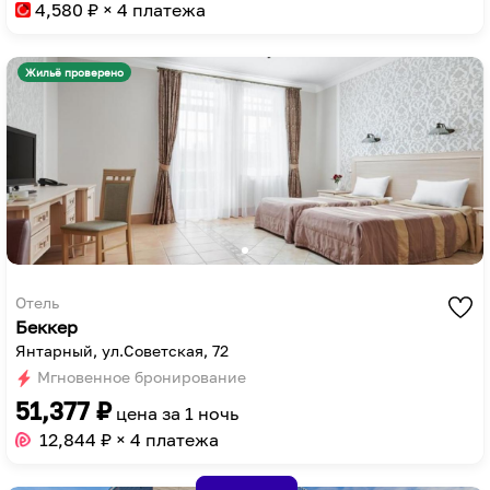
to
key
4,580
₽ × 4 платежа
get
to
the
get
Жильё проверено
keyboard
the
shortcuts
keyboard
for
shortcuts
changing
for
dates.
changing
dates.
Отель
Беккер
Янтарный, ул.Советская, 72
Мгновенное бронирование
51,377
₽
цена за
1 ночь
12,844
₽ × 4 платежа