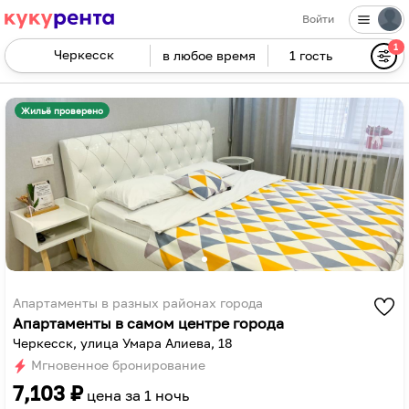
Войти
1
в любое время
1 гость
Navigate
forward
Navigate
to
backward
Жильё проверено
interact
to
with
interact
the
with
calendar
the
and
calendar
select
and
a
select
date.
a
Press
date.
Апартаменты в разных районах города
Апартаменты в самом центре города
the
Press
Черкесск, улица Умара Алиева, 18
question
the
Мгновенное бронирование
mark
question
7,103
₽
key
mark
цена за
1 ночь