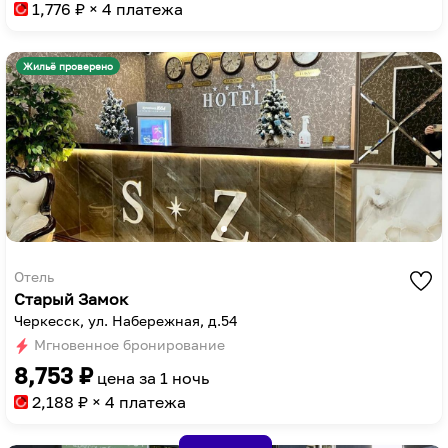
to
key
1,776
₽ × 4 платежа
get
to
the
get
Жильё проверено
keyboard
the
shortcuts
keyboard
for
shortcuts
changing
for
dates.
changing
dates.
Отель
Старый Замок
Черкесск, ул. Набережная, д.54
Мгновенное бронирование
8,753
₽
цена за
1 ночь
2,188
₽ × 4 платежа