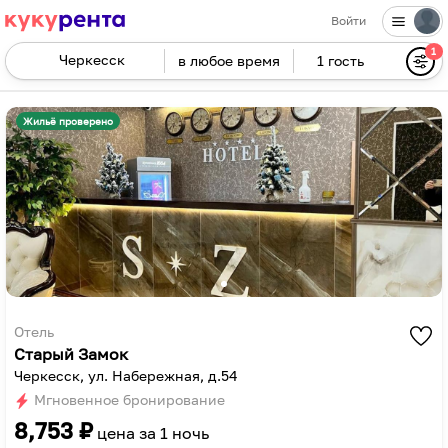
Войти
1
в любое время
1 гость
Navigate
forward
Navigate
to
backward
Жильё проверено
interact
to
with
interact
the
with
calendar
the
and
calendar
select
and
a
select
date.
a
Press
date.
Отель
Старый Замок
the
Press
Черкесск, ул. Набережная, д.54
question
the
Мгновенное бронирование
mark
question
8,753
₽
key
mark
цена за
1 ночь