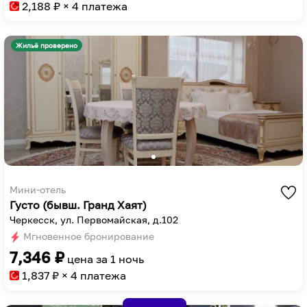
to
key
2,188
₽ × 4 платежа
get
to
the
get
Жильё проверено
keyboard
the
shortcuts
keyboard
for
shortcuts
changing
for
dates.
changing
dates.
Мини-отель
Густо (бывш. Гранд Хаят)
Черкесск, ул. Первомайская, д.102
Мгновенное бронирование
7,346
₽
цена за
1 ночь
1,837
₽ × 4 платежа