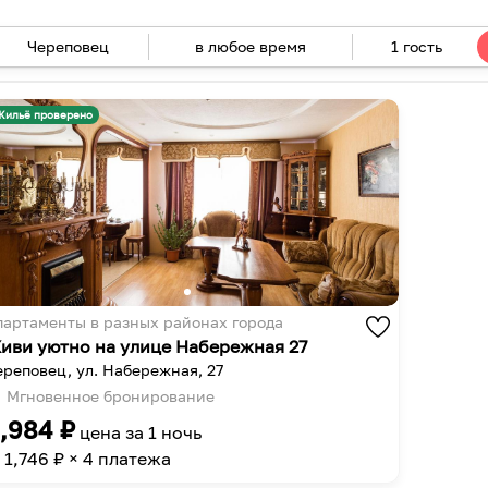
в любое время
1 гость
Navigate
forward
Navigate
to
backward
Жильё проверено
interact
to
with
interact
the
with
calendar
the
and
calendar
select
and
a
select
date.
a
партаменты в разных районах города
Press
date.
иви уютно на улице Набережная 27
the
Press
ереповец, ул. Набережная, 27
question
the
Мгновенное бронирование
mark
question
,984
₽
цена за
1 ночь
key
mark
1,746
₽ × 4 платежа
to
key