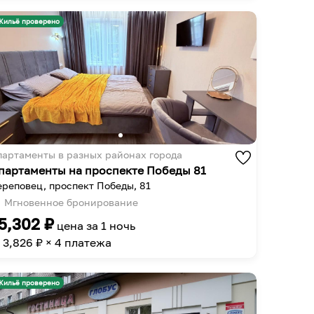
get
to
the
get
Жильё проверено
keyboard
the
shortcuts
keyboard
for
shortcuts
changing
for
dates.
changing
dates.
партаменты в разных районах города
партаменты на проспекте Победы 81
ереповец, проспект Победы, 81
Мгновенное бронирование
5,302
₽
цена за
1 ночь
3,826
₽ × 4 платежа
Жильё проверено