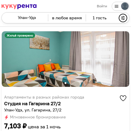
Войти
в любое время
1 гость
Navigate
forward
Navigate
to
backward
Жильё проверено
interact
to
with
interact
the
with
calendar
the
and
calendar
select
and
a
select
date.
a
Press
date.
Апартаменты в разных районах города
Студия на Гагарина 27/2
the
Press
Улан-Удэ, ул. Гагарина, 27/2
question
the
Мгновенное бронирование
mark
question
7,103
₽
key
mark
цена за
1 ночь