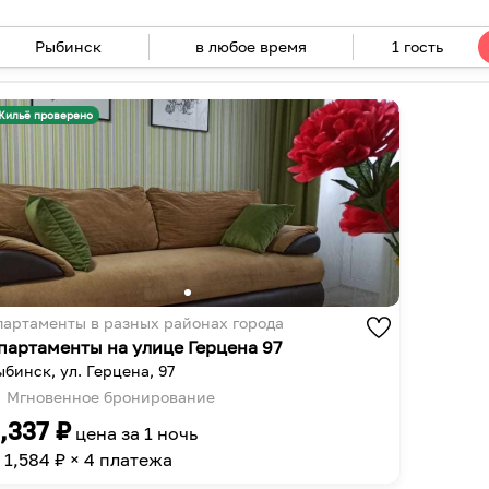
в любое время
1 гость
Navigate
forward
Navigate
to
backward
Жильё проверено
interact
to
with
interact
the
with
calendar
the
and
calendar
select
and
a
select
date.
a
партаменты в разных районах города
Press
date.
партаменты на улице Герцена 97
the
Press
бинск, ул. Герцена, 97
question
the
Мгновенное бронирование
mark
question
,337
₽
цена за
1 ночь
key
mark
1,584
₽ × 4 платежа
to
key