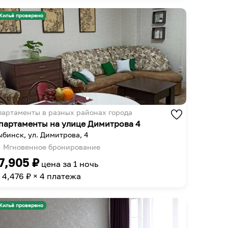
get
to
the
get
Жильё проверено
keyboard
the
shortcuts
keyboard
for
shortcuts
changing
for
dates.
changing
dates.
партаменты в разных районах города
партаменты на улице Димитрова 4
ыбинск, ул. Димитрова, 4
Мгновенное бронирование
7,905
₽
цена за
1 ночь
4,476
₽ × 4 платежа
Жильё проверено