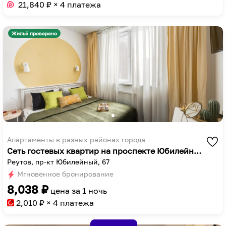
to
key
21,840
₽ × 4 платежа
get
to
the
get
Жильё проверено
keyboard
the
shortcuts
keyboard
for
shortcuts
changing
for
dates.
changing
dates.
Апартаменты в разных районах города
Сеть гостевых квартир на проспекте Юбилейный 67
Реутов, пр-кт Юбилейный, 67
Мгновенное бронирование
8,038
₽
цена за
1 ночь
2,010
₽ × 4 платежа