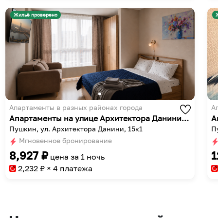
Жильё проверено
Апартаменты в разных районах города
А
Апартаменты на улице Архитектора Данини 15к1
А
Пушкин, ул. Архитектора Данини, 15к1
П
Мгновенное бронирование
8,927
₽
1
цена за
1 ночь
2,232
₽ × 4 платежа