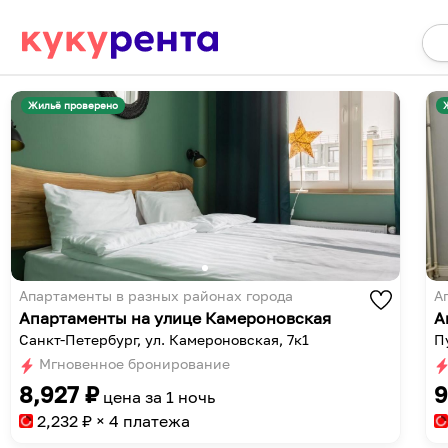
Жильё проверено
Апартаменты в разных районах города
А
Апартаменты на улице Камероновская
Санкт-Петербург, ул. Камероновская, 7к1
П
Мгновенное бронирование
8,927
₽
9
цена за
1 ночь
2,232
₽ × 4 платежа