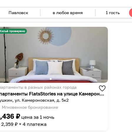
в любое время
1 гость
Navigate
forward
Navigate
to
backward
Жильё проверено
interact
to
with
interact
the
with
calendar
the
and
calendar
select
and
a
select
date.
a
партаменты в разных районах города
Press
date.
Апартаменты FlatsStories на улице Камероновская 5к2
the
Press
ушкин, ул. Камероновская, д. 5к2
question
the
Мгновенное бронирование
mark
question
,436
₽
цена за
1 ночь
key
mark
2,359
₽ × 4 платежа
to
key