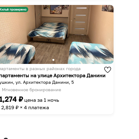
get
to
the
get
Жильё проверено
keyboard
the
shortcuts
keyboard
for
shortcuts
changing
for
dates.
changing
dates.
партаменты в разных районах города
партаменты на улице Архитектора Данини
ушкин, ул. Архитектора Данини, 5
Мгновенное бронирование
1,274
₽
цена за
1 ночь
2,819
₽ × 4 платежа