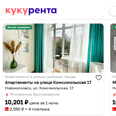
Жильё проверено
Апартаменты в разных районах города
О
Апартаменты на улице Комсомольская 17
М
Новомосковск, ул. Комсомольская, 17
Н
Мгновенное бронирование
10,201
₽
1
цена за
1 ночь
2,550
₽ × 4 платежа