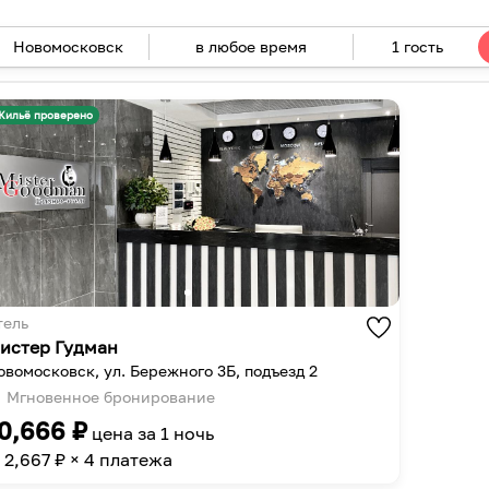
в любое время
1 гость
Navigate
forward
Navigate
to
backward
Жильё проверено
interact
to
with
interact
the
with
calendar
the
and
calendar
select
and
a
select
date.
a
тель
Press
date.
истер Гудман
the
Press
овомосковск, ул. Бережного 3Б, подъезд 2
question
the
Мгновенное бронирование
mark
question
0,666
₽
цена за
1 ночь
key
mark
2,667
₽ × 4 платежа
to
key