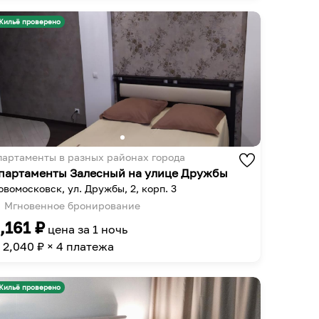
get
to
the
get
Жильё проверено
keyboard
the
shortcuts
keyboard
for
shortcuts
changing
for
dates.
changing
dates.
партаменты в разных районах города
партаменты Залесный на улице Дружбы
овомосковск, ул. Дружбы, 2, корп. 3
Мгновенное бронирование
,161
₽
цена за
1 ночь
2,040
₽ × 4 платежа
Жильё проверено