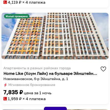
to
key
4,119
₽ × 4 платежа
get
to
the
get
Жильё проверено
keyboard
the
shortcuts
keyboard
for
shortcuts
changing
for
dates.
changing
dates.
Апартаменты в разных районах города
Home Like (Хоум Лайк) на бульваре Эйнштейна 1
Новоивановское, б-р Эйнштейна, д. 1
Мгновенное бронирование
7,835
₽
цена за
1 ночь
1,959
₽ × 4 платежа