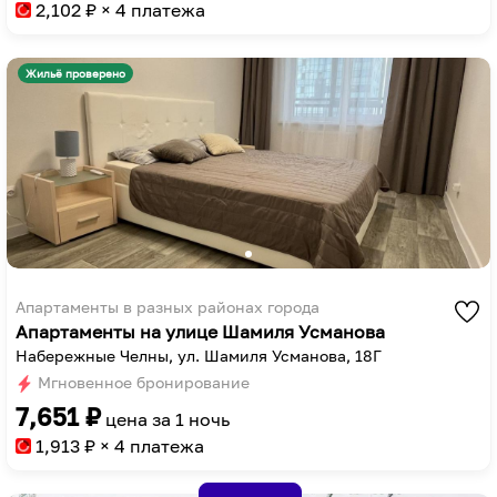
to
key
2,102
₽ × 4 платежа
get
to
the
get
Жильё проверено
keyboard
the
shortcuts
keyboard
for
shortcuts
changing
for
dates.
changing
dates.
Апартаменты в разных районах города
Апартаменты на улице Шамиля Усманова
Набережные Челны, ул. Шамиля Усманова, 18Г
Мгновенное бронирование
7,651
₽
цена за
1 ночь
1,913
₽ × 4 платежа