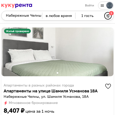
Войти
1
в любое время
1 гость
Navigate
forward
Navigate
to
backward
Жильё проверено
interact
to
with
interact
the
with
calendar
the
and
calendar
select
and
a
select
date.
a
Press
date.
Апартаменты в разных районах города
Апартаменты на улице Шамиля Усманова 18А
the
Press
Набережные Челны, ул. Шамиля Усманова, 18А
question
the
Мгновенное бронирование
mark
question
8,407
₽
key
mark
цена за
1 ночь